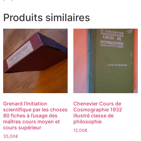
Produits similaires
Grenard l’Initiation
Chenevier Cours de
scientifique par les choses
Cosmographie 1932
80 fiches à l’usage des
illustré classe de
maîtres cours moyen et
philosophie
cours supérieur
12,00
€
35,00
€