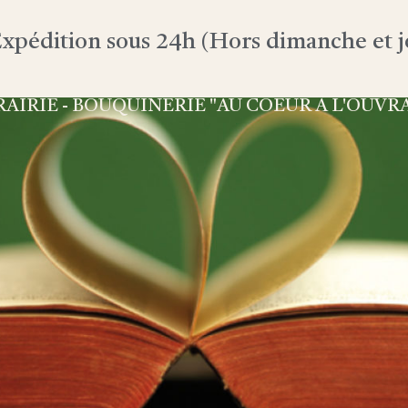
xpédition sous 24h (Hors dimanche et jo
RAIRIE - BOUQUINERIE "AU COEUR À L'OUVR