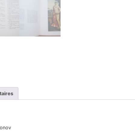
taires
monov