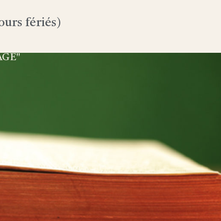
urs fériés)
AGE"