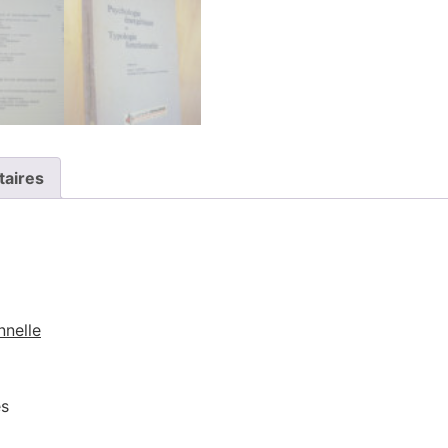
taires
nnelle
es