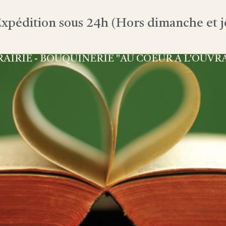
xpédition sous 24h (Hors dimanche et jo
RAIRIE - BOUQUINERIE "AU COEUR À L'OUVR