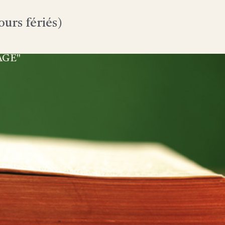
urs fériés)
AGE"