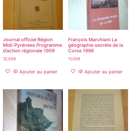
Journal officiel Région
François Marchiani La
Midi-Pyrénées Programme
géographie secrète de la
d’action régionale 1959
Corse 1996
12,00
€
11,00
€
Ajouter au panier
Ajouter au panier