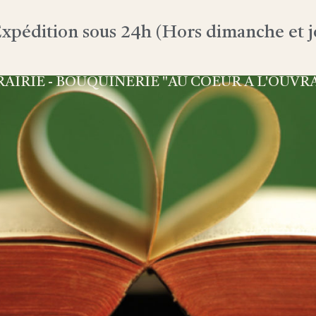
xpédition sous 24h (Hors dimanche et jo
RAIRIE - BOUQUINERIE "AU COEUR À L'OUVR