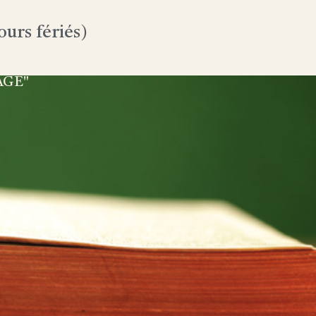
urs fériés)
AGE"