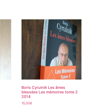
Boris Cyrulnik Les âmes
blessées Les mémoires tome 2
2014
15,00
€