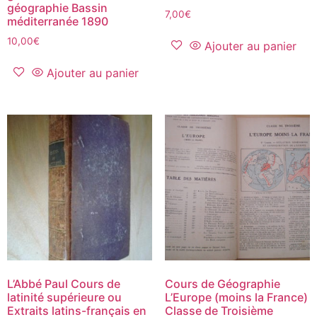
géographie Bassin
7,00
€
méditerranée 1890
10,00
€
Ajouter au panier
Ajouter au panier
L’Abbé Paul Cours de
Cours de Géographie
latinité supérieure ou
L’Europe (moins la France)
Extraits latins-français en
Classe de Troisième