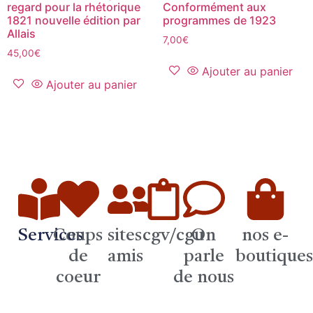
regard pour la rhétorique
Conformément aux
1821 nouvelle édition par
programmes de 1923
Allais
7,00
€
45,00
€
Ajouter au panier
Ajouter au panier
Services
Coups
sites
cgv/cgu
On
nos e-
de
amis
parle
boutique
coeur
de nous