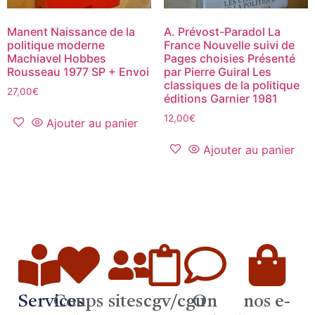
Manent Naissance de la
A. Prévost-Paradol La
politique moderne
France Nouvelle suivi de
Machiavel Hobbes
Pages choisies Présenté
Rousseau 1977 SP + Envoi
par Pierre Guiral Les
classiques de la politique
27,00
€
éditions Garnier 1981
12,00
€
Ajouter au panier
Ajouter au panier
Services
Coups
sites
cgv/cgu
On
nos e-