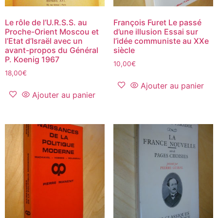
Le rôle de l’U.R.S.S. au
François Furet Le passé
Proche-Orient Moscou et
d’une illusion Essai sur
l’Etat d’Israël avec un
l’idée communiste au XXe
avant-propos du Général
siècle
P. Koenig 1967
10,00
€
18,00
€
Ajouter au panier
Ajouter au panier