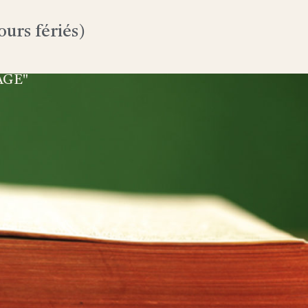
urs fériés)
AGE"