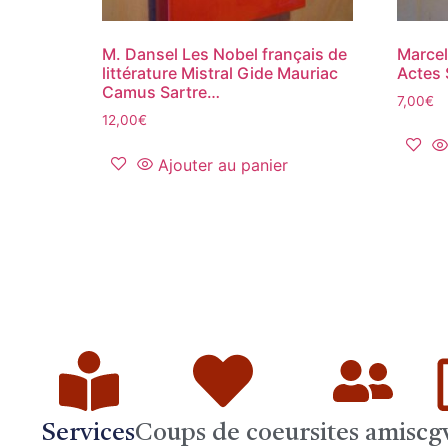
M. Dansel Les Nobel français de
Marcel
littérature Mistral Gide Mauriac
Actes
Camus Sartre…
7,00
€
12,00
€
Ajouter au panier
Services
Coups de coeur
sites amis
cg