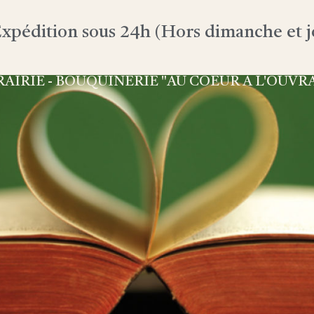
xpédition sous 24h (Hors dimanche et jo
RAIRIE - BOUQUINERIE "AU COEUR À L'OUVR