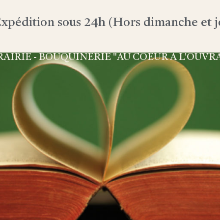
xpédition sous 24h (Hors dimanche et jo
RAIRIE - BOUQUINERIE "AU COEUR À L'OUVR