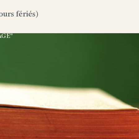
urs fériés)
AGE"