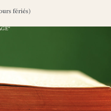
urs fériés)
AGE"