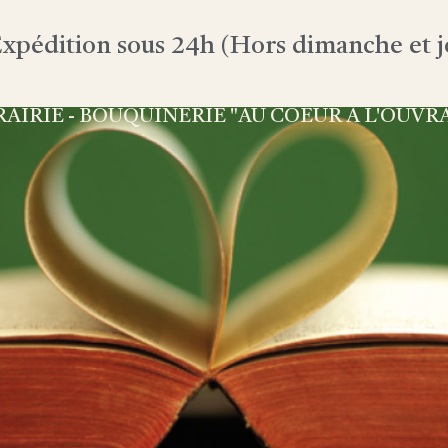
xpédition sous 24h (Hors dimanche et jo
RAIRIE - BOUQUINERIE "AU COEUR À L'OUVR