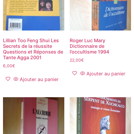
Lillian Too Feng Shui Les
Roger Luc Mary
Secrets de la réussite
Dictionnaire de
Questions et Réponses de
l’occultisme 1994
Tante Agga 2001
22,00
€
6,00
€
Ajouter au panier
Ajouter au panier