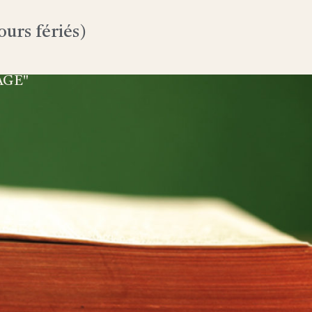
urs fériés)
AGE"