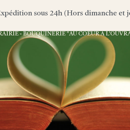
xpédition sous 24h (Hors dimanche et jo
RAIRIE - BOUQUINERIE "AU COEUR À L'OUVR