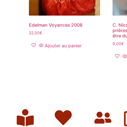
Edelman Voyances 2008
C. Nic
prières
22,00
€
être d
9,00
€
Ajouter au panier